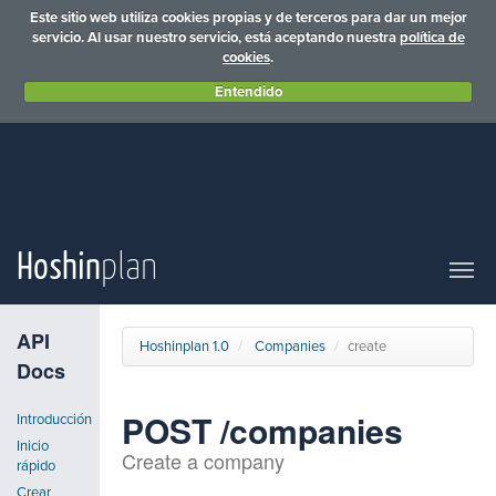
Este sitio web utiliza cookies propias y de terceros para dar un mejor
servicio. Al usar nuestro servicio, está aceptando nuestra
política de
cookies
.
Entendido
Hoshin
plan
API
Hoshinplan 1.0
Companies
create
Docs
POST /companies
Introducción
Inicio
Create a company
rápido
Crear