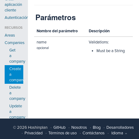
aplicación
cliente
Parámetros
Autenticación
RECURSOS
Nombre del parámetro
Descripción
Areas
name
Validations:
Companies
opcional
Get
Must be a String
a
company
Create
a
company
Delete
a
company
Update
a
company
Goals
© 2026 Hoshinplan
GitHub
Nosotros
Blog
Desarrolladores
Hoshins
Privacidad
Términos de uso
Contáctanos
Idioma