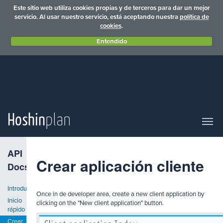
Este sitio web utiliza cookies propias y de terceros para dar un mejor
servicio. Al usar nuestro servicio, está aceptando nuestra
política de
cookies
.
Entendido
Hoshin
plan
API
Crear aplicación cliente
Docs
Introducción
Once in de developer area, create a new client application by
Inicio
clicking on the "New client application" button.
rápido
Crear