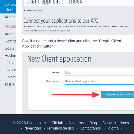
aplicación
cliente
Autenticación
RECURSOS
Areas
Give it a name and a description and click the "Create Client
Companies
Application" button.
Goals
Hoshins
Indicators
Invoices
Objectives
Tasks
This will give you your
Key
and your
Secret
:
© 2026 Hoshinplan
GitHub
Nosotros
Blog
Desarrolladores
Privacidad
Términos de uso
Contáctanos
Idioma