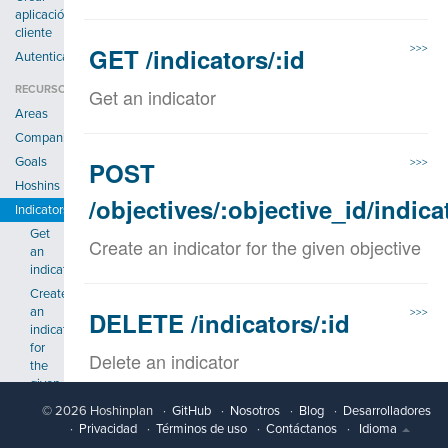
aplicación
cliente
GET /indicators/:id
>>>
Autenticación
RECURSOS
Get an indicator
Areas
Companies
Goals
POST
>>>
Hoshins
/objectives/:objective_id/indica
Indicators
Get
Create an indicator for the given objective
an
indicator
Create
an
DELETE /indicators/:id
>>>
indicator
for
Delete an indicator
the
given
objective
© 2026 Hoshinplan
GitHub
Nosotros
Blog
Desarrolladores
Delete
PUT /indicators/:id
>>>
Privacidad
Términos de uso
Contáctanos
Idioma
an